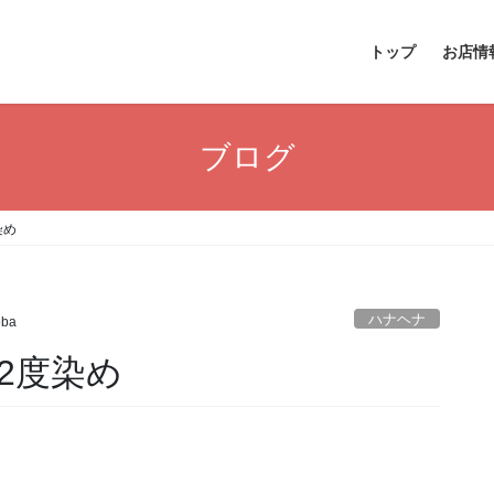
トップ
お店情
ブログ
染め
ハナヘナ
oba
2度染め