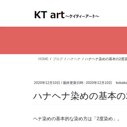
コ
ナ
ン
ビ
テ
ゲ
ン
ー
ツ
シ
へ
ョ
ス
ン
キ
に
ッ
移
HOME
ブログ
ハナヘナ
ハナヘナ染めの基本の2度
プ
動
2020年12月10日
/ 最終更新日時 :
2020年12月10日
kobak
ハナヘナ染めの基本の
ヘナ染めの基本的な染め方は「2度染め」。