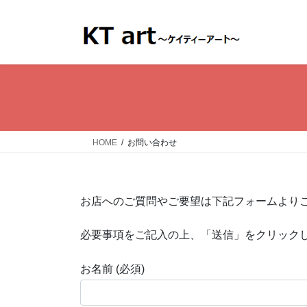
コ
ナ
ン
ビ
テ
ゲ
ン
ー
ツ
シ
へ
ョ
ス
ン
キ
に
ッ
移
HOME
お問い合わせ
プ
動
お店へのご質問やご要望は下記フォームより
必要事項をご記入の上、「送信」をクリック
お名前 (必須)