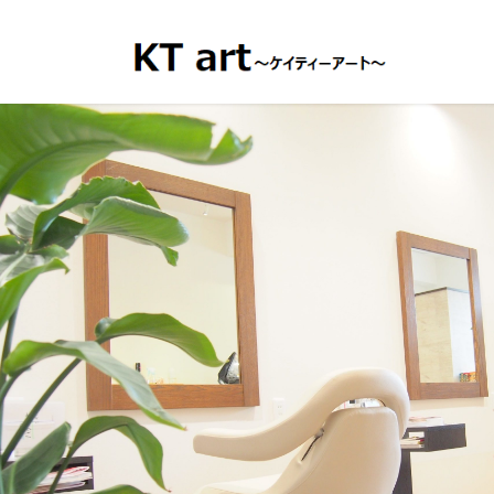
コ
ナ
ン
ビ
テ
ゲ
ン
ー
ツ
シ
へ
ョ
ス
ン
キ
に
ッ
移
プ
動