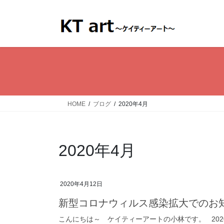
コ
ナ
ン
ビ
テ
ゲ
ン
ー
ツ
シ
へ
ョ
ス
ン
キ
に
ッ
移
HOME
ブログ
2020年4月
プ
動
2020年4月
2020年4月12日
新型コロナウィルス感染拡大でのお
こんにちは～ ケイティーアートの小林です。 202