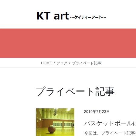
コ
ナ
ン
ビ
テ
ゲ
ン
ー
ツ
シ
へ
ョ
ス
ン
キ
に
ッ
移
HOME
ブログ
プライベート記事
プ
動
プライベート記事
2019年7月23日
バスケットボール
今回は、プライベート記事