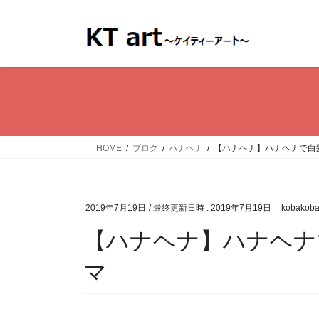
コ
ナ
ン
ビ
テ
ゲ
ン
ー
ツ
シ
へ
ョ
ス
ン
キ
に
ッ
移
HOME
ブログ
ハナヘナ
【ハナヘナ】ハナヘナで白
プ
動
2019年7月19日
/ 最終更新日時 :
2019年7月19日
kobakob
【ハナヘナ】ハナヘナ
マ