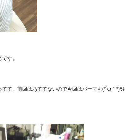
じです。
て、前回はあててないので今回はパーマも(*´ω｀*)ﾓｷ