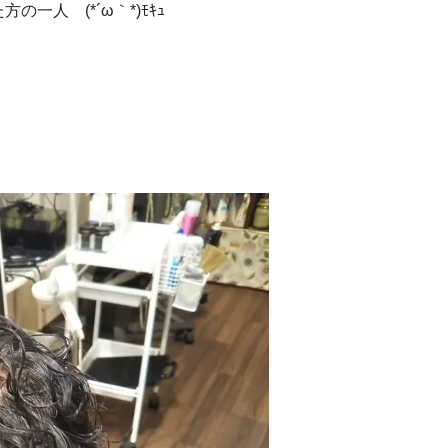
人 (*´ω｀*)ﾓｷｭ