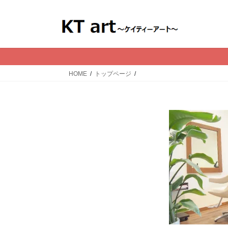
コ
ナ
ン
ビ
テ
ゲ
ン
ー
ツ
シ
へ
ョ
HOME
トップページ
ス
ン
キ
に
ッ
移
プ
動