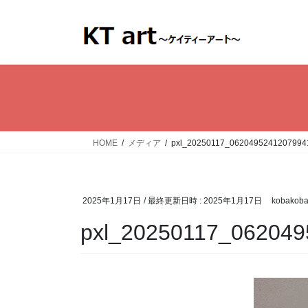
コ
ナ
ン
ビ
テ
ゲ
ン
ー
ツ
シ
へ
ョ
ス
ン
キ
に
ッ
移
HOME
メディア
pxl_20250117_0620495241207994
プ
動
2025年1月17日
/ 最終更新日時 :
2025年1月17日
kobakob
pxl_20250117_06204