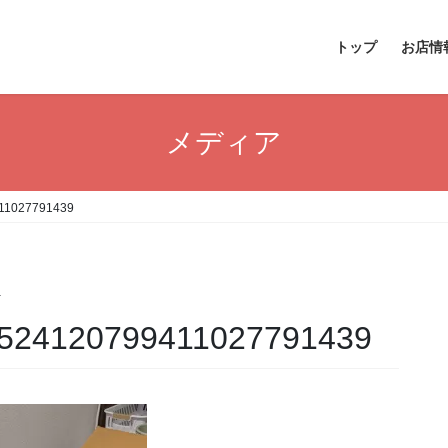
トップ
お店情
メディア
11027791439
a
9524120799411027791439